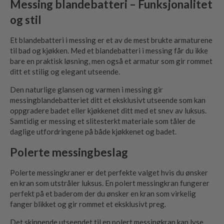
Messing blandebatteri – Funksjonalitet
og stil
Et blandebatteri i messing er et av de mest brukte armaturene
til bad og kjøkken. Med et blandebatteri i messing får du ikke
bare en praktisk løsning, men også et armatur som gir rommet
ditt et stilig og elegant utseende.
Den naturlige glansen og varmen i messing gir
messingblandebatteriet ditt et eksklusivt utseende som kan
oppgradere badet eller kjøkkenet ditt med et snev av luksus.
Samtidig er messing et slitesterkt materiale som tåler de
daglige utfordringene på både kjøkkenet og badet.
Polerte messingbeslag
Polerte messingkraner er det perfekte valget hvis du ønsker
en kran som utstråler luksus. En polert messingkran fungerer
perfekt på et baderom der du ønsker en kran som virkelig
fanger blikket og gir rommet et eksklusivt preg.
Det skinnende utseendet til en polert messingkran kan lyse