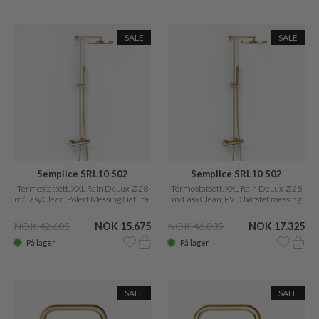
SALE
SALE
Semplice SRL10 S02
Semplice SRL10 S02
Termostatsett, XXL Rain DeLux Ø28
Termostatsett, XXL Rain DeLux Ø28
m/EasyClean, Polert Messing Natural
m/EasyClean, PVD børstet messing
NOK 42.605
NOK 15.675
NOK 46.035
NOK 17.325
På lager
På lager
SALE
SALE