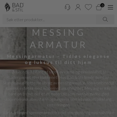
0
MESSING
ARMATUR
Messingarmatur – Tidløs eleganse
og luksus til ditt hjem
Ønsker du å tilføre et streif av varme og eksklusivitet til
baderommet eller kjøkkenet? Hos Bad & Stil finner du et av
Skandinavias flotteste utvalg av messingarmatur, som kombinerer
klassisk estetikk med moderne funksjonalitet. Messing er ikke
bare en trend; det er et materiale som med sin gyldne glød
skaper en unik atmosfære og fungerer som et vakkert blikkfang i
innredningen.
Vårt sortiment spenner bredt fra det stringente og minimalistiske