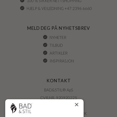
100 % SIKKER NETTSHOPPING
HJELP & VEILEDNING +47 2396 6660
MELD DEG PÅ NYHETSBREV
NYHETER
TILBUD
ARTIKLER
INSPIRASJON
KONTAKT
BAD&STIL® ApS
CVR.NR. 920920225
×
ØSTERBROGADE 202
2100 KØBENHAVN • DANMARK