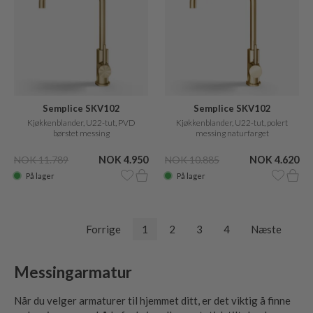
Semplice SKV102
Semplice SKV102
Kjøkkenblander, U22-tut, PVD
Kjøkkenblander, U22-tut, polert
børstet messing
messing naturfarget
NOK 11.789
NOK 4.950
NOK 10.885
NOK 4.620
På lager
På lager
Forrige
1
2
3
4
Næste
Messingarmatur
Når du velger armaturer til hjemmet ditt, er det viktig å finne