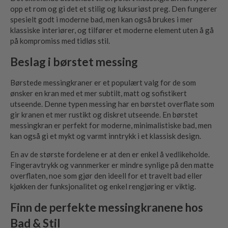
opp et rom og gi det et stilig og luksuriøst preg. Den fungerer
spesielt godt i moderne bad, men kan også brukes i mer
klassiske interiører, og tilfører et moderne element uten å gå
på kompromiss med tidløs stil.
Beslag i børstet messing
Børstede messingkraner er et populært valg for de som
ønsker en kran med et mer subtilt, matt og sofistikert
utseende. Denne typen messing har en børstet overflate som
gir kranen et mer rustikt og diskret utseende. En børstet
messingkran er perfekt for moderne, minimalistiske bad, men
kan også gi et mykt og varmt inntrykk i et klassisk design.
En av de største fordelene er at den er enkel å vedlikeholde.
Fingeravtrykk og vannmerker er mindre synlige på den matte
overflaten, noe som gjør den ideell for et travelt bad eller
kjøkken der funksjonalitet og enkel rengjøring er viktig.
Finn de perfekte messingkranene hos
Bad & Stil