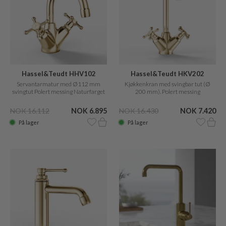
Hassel&Teudt HHV102
Hassel&Teudt HKV202
Servantarmatur med Ø112 mm
Kjøkkenkran med svingbar tut (Ø
svingtut Polert messing Naturfarget
200 mm). Polert messing
naturfarget.
NOK 16.112
NOK 6.895
NOK 16.430
NOK 7.420
På lager
På lager