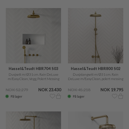
Hassel&Teudt HBR704 S03
Hassel&Teudt HBR800 S02
Dusjsett m/Ø31 cm. Rain DeLuxe
Dusjstangsett m/Ø31 cm. Rain
m/EasyClean, Vegg, Polert Messing
DeLuxe m/EasyClean, polert messing
Naturlig
Natural
NOK 52.279
NOK 23.430
NOK 45.218
NOK 19.795
På lager
På lager