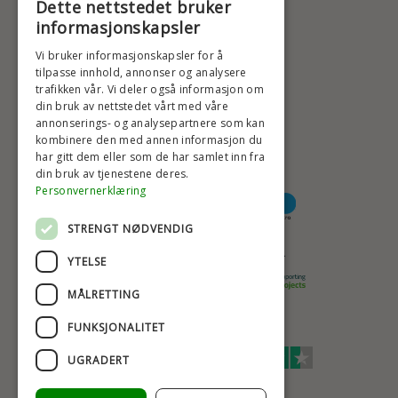
Dette nettstedet bruker
+47 2396 6660
informasjonskapsler
BADSTIL@BADSTIL.NO
Vi bruker informasjonskapsler for å
tilpasse innhold, annonser og analysere
trafikken vår. Vi deler også informasjon om
din bruk av nettstedet vårt med våre
HØYESTE KREDITTVURD
annonserings- og analysepartnere som kan
kombinere den med annen informasjon du
har gitt dem eller som de har samlet inn fra
din bruk av tjenestene deres.
BETALINGSALTERNATIVER
Personvernerklæring
STRENGT NØDVENDIG
TRYGG OG SIKKER NETTHANDEL
YTELSE
MÅLRETTING
FUNKSJONALITET
TRUSTSCORE 4,7
UGRADERT
Excellent