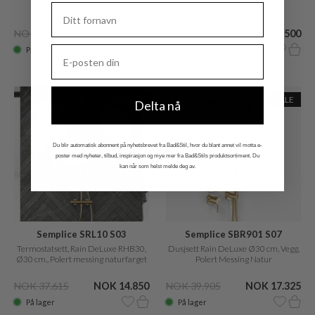
Polert messing Naturfarget
PVD børstet messing
NOK 40.660
NOK 19.470
NOK 41.275
NOK 16.500
På lager
På lager
SALE
SALE
Delta nå
Du blir automatisk abonnent på nyhetsbrevet fra Bad&Stil, hvor du blant annet vil motta e-
poster med nyheter, tilbud, inspirasjon og mye mer fra Bad&Stils produktsortiment. Du
kan når som helst melde deg av.
Semplice SRL10 S03
Semplice SBR901 S07
Termostatsett, Rain DeLuxe RHB30,
Dusjsett Rain DeLuxe Ø30 cm, Vegg,
Ø30 cm., Polert messing naturfarget
Polert Messing Natur
NOK 37.615
NOK 14.850
NOK 39.905
NOK 17.325
På lager
På lager