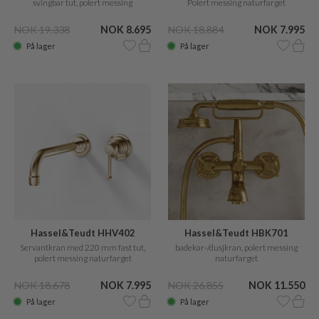
svingbar tut, polert messing
Polert messing naturfarget
naturfarget
NOK 19.338
NOK 8.695
NOK 18.884
NOK 7.995
På lager
På lager
Hassel&Teudt HHV402
Hassel&Teudt HBK701
Servantkran med 220 mm fast tut,
badekar-/dusjkran, polert messing
polert messing naturfarget
naturfarget
NOK 18.678
NOK 7.995
NOK 26.855
NOK 11.550
På lager
På lager