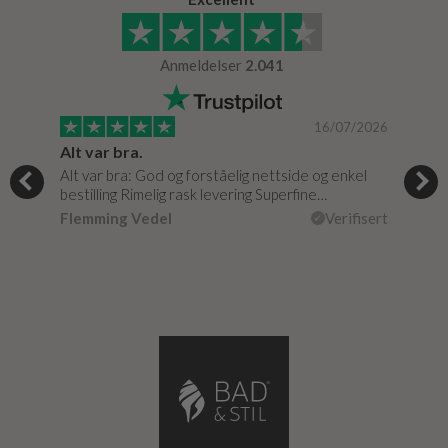
Anmeldelser
2.041
/2024
16/07/2026
Alt var bra.
Jeg
og
Alt var bra: God og forståelig nettside og enkel
Jeg 
r
bestilling Rimelig rask levering Superfine…
fikk
Flemming Vedel
Verifisert
Lou
isert