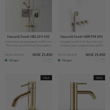
Hassel&Teudt HRL10 II S02
Hassel&Teudt HBR704 S01
SmartTerm dusjstangsett m/Ø31 cm.
Dusjsett m/Ø21 cm. Rain DeLuxe
Rain DeLuxe med EasyClean, polert
m/EasyClean, veggmontert, polert
messing, naturlig
messing naturfarget
NOK 49.660
NOK 21.450
NOK 48.605
NOK 21.450
På lager
På lager
SALE
SALE