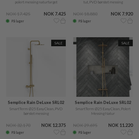
polert messing naturfarget
tut, PVD børstet messing
NOK 17.425
NOK 7.425
NOK 18.880
NOK 7.920
På lager
På lager
SALE
SALE
Semplice Rain DeLuxe SRL02
Semplice Rain DeLuxe SRL02
SmartTerm Ø25 EasyClean, PVD
SmartTerm Ø25 EasyClean, Polert
børstet messing
Messing Natur
NOK 32.170
NOK 12.375
NOK 29.695
NOK 11.220
På lager
På lager