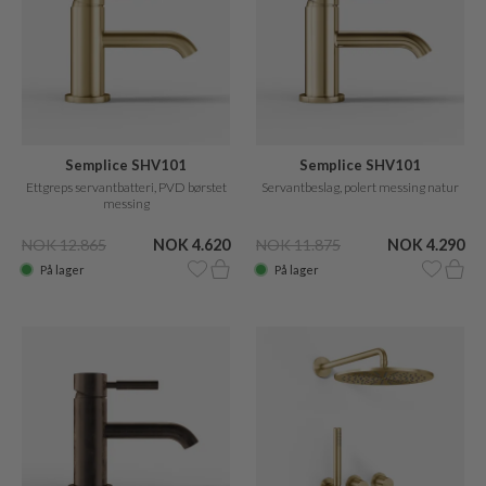
Semplice SHV101
Semplice SHV101
Ettgreps servantbatteri, PVD børstet
Servantbeslag, polert messing natur
messing
NOK 12.865
NOK 4.620
NOK 11.875
NOK 4.290
På lager
På lager