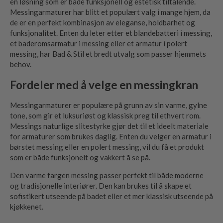
en løsning som er både funksjonell og estetisk tiltalende.
Messingarmaturer har blitt et populært valg i mange hjem, da
de er en perfekt kombinasjon av eleganse, holdbarhet og
funksjonalitet. Enten du leter etter et blandebatteri i messing,
et baderomsarmatur i messing eller et armatur i polert
messing, har Bad & Stil et bredt utvalg som passer hjemmets
behov.
Fordeler med å velge en messingkran
Messingarmaturer er populære på grunn av sin varme, gylne
tone, som gir et luksuriøst og klassisk preg til ethvert rom.
Messings naturlige slitestyrke gjør det til et ideelt materiale
for armaturer som brukes daglig. Enten du velger en armatur i
børstet messing eller en polert messing, vil du få et produkt
som er både funksjonelt og vakkert å se på.
Den varme fargen messing passer perfekt til både moderne
og tradisjonelle interiører. Den kan brukes til å skape et
sofistikert utseende på badet eller et mer klassisk utseende på
kjøkkenet.