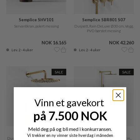
Semplice SHV101
Semplice SBR801 S07
Servantkran, polert messing
Dusjsett, Rain DeLuxe Ø30 cm, Vegg,
PVD børstet messing
NOK 16.165
NOK 42.260
Lev. 2 - 4 uker
Lev. 2 - 4 uker
SALE
SALE
Vinn et gavekort
på 7.500 NOK
Meld deg på og bli med i konkurransen.
Semplice SBR801 S07
Semplice SRL10 S03
Vi trekker en ny vinner siste hverdag i måneden
Dusjsett Rain DeLuxe Ø30 cm, Vegg,
SmartTerm, Rain DeLuxe Ø30 cm.,