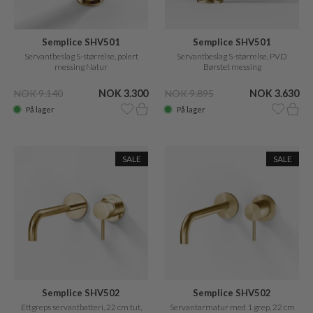
Semplice SHV501
Semplice SHV501
Servantbeslag S-størrelse, polert
Servantbeslag S-størrelse, PVD
messing Natur
Børstet messing
NOK 9.140
NOK 3.300
NOK 9.895
NOK 3.630
På lager
På lager
SALE
SALE
Semplice SHV502
Semplice SHV502
Ettgreps servantbatteri, 22 cm tut,
Servantarmatur med 1 grep, 22 cm