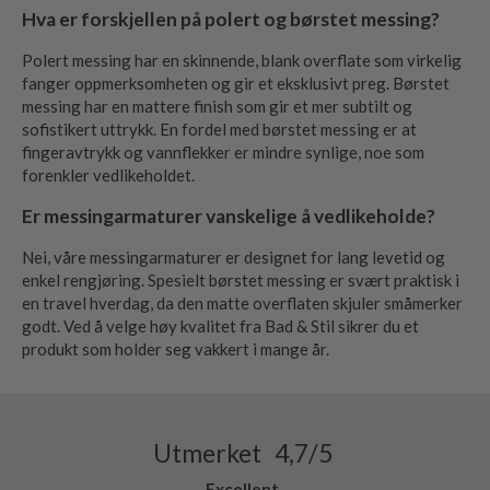
Hva er forskjellen på polert og børstet messing?
Polert messing har en skinnende, blank overflate som virkelig
fanger oppmerksomheten og gir et eksklusivt preg. Børstet
messing har en mattere finish som gir et mer subtilt og
sofistikert uttrykk. En fordel med børstet messing er at
fingeravtrykk og vannflekker er mindre synlige, noe som
forenkler vedlikeholdet.
Er messingarmaturer vanskelige å vedlikeholde?
Nei, våre messingarmaturer er designet for lang levetid og
enkel rengjøring. Spesielt børstet messing er svært praktisk i
en travel hverdag, da den matte overflaten skjuler småmerker
godt. Ved å velge høy kvalitet fra Bad & Stil sikrer du et
produkt som holder seg vakkert i mange år.
Utmerket 4,7/5
Excellent