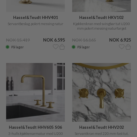
Hassel&Teudt HHV401
Hassel&Teudt HKV102
Servantbeslag, polert messing natur
Kjøkkenkran med svingbar tut U200
mm polert messing naturfarget
NOK 15.419
NOK 6.595
NOK 16.165
NOK 6.925
På lager
På lager
Hassel&Teudt HHV605 S06
Hassel&Teudt HHV202
3-hulls kjøkkenarmatur med U200
Servantkran med 220 mm fast tut.