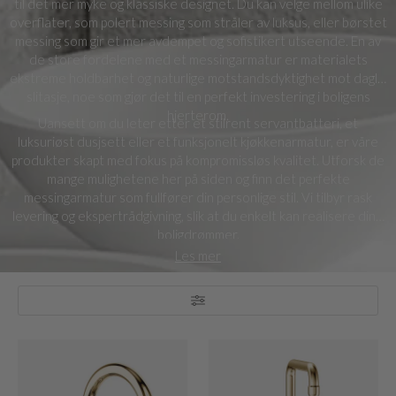
til det mer myke og klassiske designet. Du kan velge mellom ulike
overflater, som polert messing som stråler av luksus, eller børstet
messing som gir et mer avdempet og sofistikert utseende. En av
de store fordelene med et messingarmatur er materialets
ekstreme holdbarhet og naturlige motstandsdyktighet mot daglig
slitasje, noe som gjør det til en perfekt investering i boligens
hjerterom.
Uansett om du leter etter et stilrent servantbatteri, et
luksuriøst dusjsett eller et funksjonelt kjøkkenarmatur, er våre
produkter skapt med fokus på kompromissløs kvalitet. Utforsk de
mange mulighetene her på siden og finn det perfekte
messingarmatur som fullfører din personlige stil. Vi tilbyr rask
levering og ekspertrådgivning, slik at du enkelt kan realisere dine
boligdrømmer.
Les mer