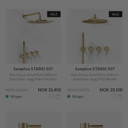
SALE
SALE
Semplice STB801 S07
Semplice STB801 S07
Rain DeLux SmartTerm Ø30 cm
Rain DeLux SmartTerm Ø30 cm
EasyClean, Vegg, Polert Messing
EasyClean, Vegg, PVD Børstet
Natur
Messing
NOK 50.559
NOK 21.450
NOK 54.775
NOK 23.100
På lager
På lager