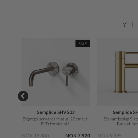
YT
SALE
SALE
Semplice SHV502
Semplice S
 børstet
Ettgreps servantarmatur, 22 cm tut,
Servantbeslag S-st
PVD børstet stål
Børstet me
 4.950
NOK 18.880
NOK 7.920
NOK 9.895