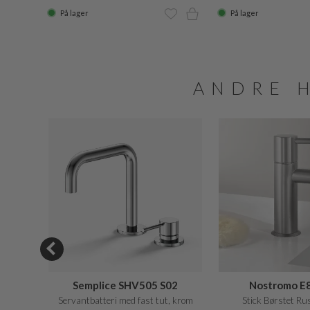
På lager
På lager
ANDRE 
SALE
Semplice SHV505 S02
Nostromo 
r, PVD
Servantbatteri med fast tut, krom
Stick Børstet Rus