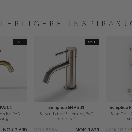
TERLIGERE INSPIRAS
SALE
SALE
HV501
Semplice SHV501
Semplice 
ørrelse, PVD
Servantbatteri S-størrelse, PVD
SmartTerm 
ssing
børstet stål
bør
NOK 3.630
NOK 9.895
NOK 3.630
NOK 32.170