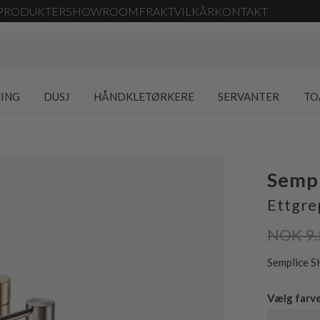
PRODUKTER
SHOWROOM
FRAKT
VILKÅR
KONTAKT
NING
DUSJ
HÅNDKLETØRKERE
SERVANTER
TO
Semp
Ettgre
NOK 9.
Semplice S
Vælg farv