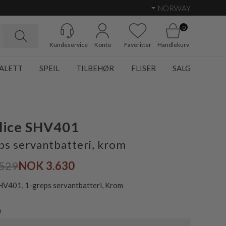
NORWAY
0
Kundeservice
Konto
Favoritter
Handlekurv
ALETT
SPEIL
TILBEHØR
FLISER
SALG
lice SHV401
ps servantbatteri, krom
529
NOK 3.630
HV401, 1-greps servantbatteri, Krom
e