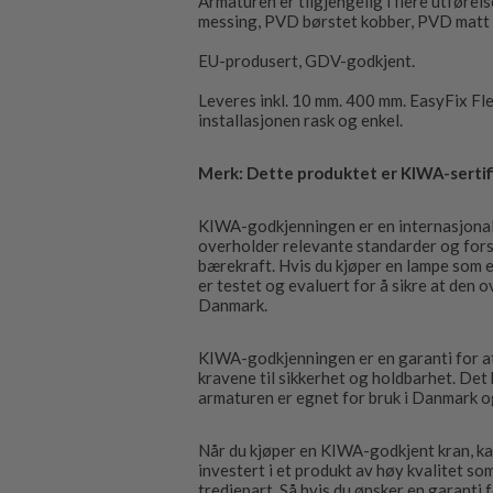
Armaturen er tilgjengelig i flere utførel
messing, PVD børstet kobber, PVD matt 
EU-produsert, GDV-godkjent.
Leveres inkl. 10 mm. 400 mm. EasyFix Fl
installasjonen rask og enkel.
Merk: Dette produktet er KIWA-sertifi
KIWA-godkjenningen er en internasjonal 
overholder relevante standarder og forsk
bærekraft. Hvis du kjøper en lampe som 
er testet og evaluert for å sikre at den 
Danmark.
KIWA-godkjenningen er en garanti for at
kravene til sikkerhet og holdbarhet. Det 
armaturen er egnet for bruk i Danmark og
Når du kjøper en KIWA-godkjent kran, kan
investert i et produkt av høy kvalitet s
tredjepart. Så hvis du ønsker en garanti 