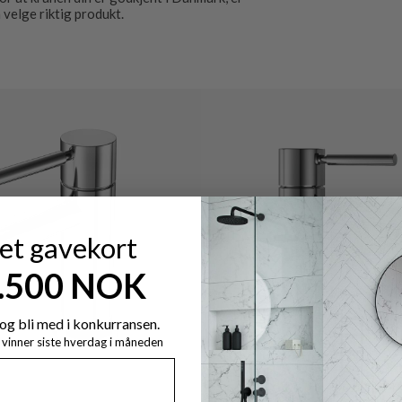
velge riktig produkt.
 et gavekort
7.500 NOK
og bli med i konkurransen.
y vinner siste hverdag i måneden