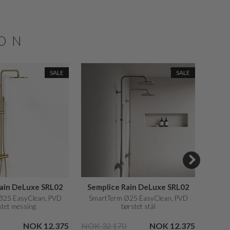
JON
SALE
SALE
Rain DeLuxe SRL02
Semplice Rain DeLuxe SRL02
Ø25 EasyClean, PVD
SmartTerm Ø25 EasyClean, PVD
Ser
stet messing
børstet stål
NOK 12.375
NOK 32.170
NOK 12.375
NOK 7