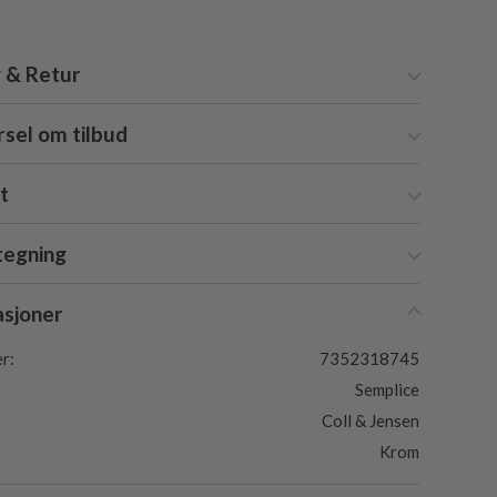
 & Retur
sel om tilbud
at
tegning
asjoner
r:
7352318745
Semplice
Coll & Jensen
Krom