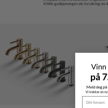
KIWA-godkjenningen din forsikring om å 
Vinn
på 
Meld deg på 
Vi trekker en n