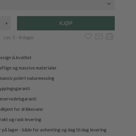
+
 Lev. 5 - 8 dager
esign & kvalitet
ftige og massive materialer
 massiv polert naturmessing
ryppingsgaranti
reservedelsgaranti
dkjent for drikkevann
frakt og rask levering
r på lager - både for avhenting og dag til dag levering