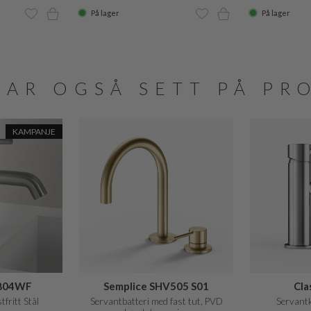
På lager
På lager
HAR OGSÅ SETT PÅ PR
KAMPANJE
E804WF
Semplice SHV505 S01
Cla
tfritt Stål
Servantbatteri med fast tut, PVD
Servantk