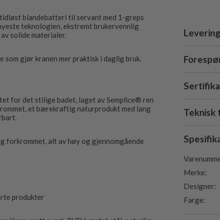
 tidløst blandebatteri til servant med 1-greps
 nyeste teknologien, ekstremt brukervennlig
Levering
 av solide materialer.
Forespør
 som gjør kranen mer praktisk i daglig bruk.
Sertifik
tet for det stilige badet, laget av Semplice® ren
krommet, et bærekraftig naturprodukt med lang
Teknisk 
rbart.
Spesifik
 og forkrommet, alt av høy og gjennomgående
Varenumme
Merke:
Designer:
erte produkter
Farge: