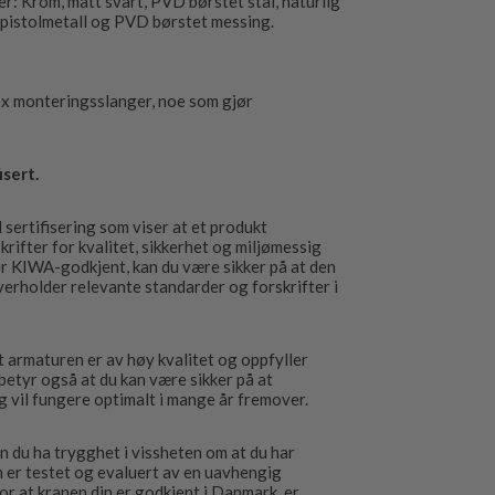
ser: Krom, matt svart, PVD børstet stål, naturlig
pistolmetall og PVD børstet messing.
ex monteringsslanger, noe som gjør
sert.
sertifisering som viser at et produkt
rifter for kvalitet, sikkerhet og miljømessig
er KIWA-godkjent, kan du være sikker på at den
overholder relevante standarder og forskrifter i
 armaturen er av høy kvalitet og oppfyller
betyr også at du kan være sikker på at
 vil fungere optimalt i mange år fremover.
 du ha trygghet i vissheten om at du har
om er testet og evaluert av en uavhengig
for at kranen din er godkjent i Danmark, er