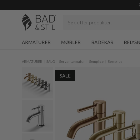
ARMATURER
MØBLER
BADEKAR
BELYS
ARMATURER
SALG
Servantarmatur
Semplice
Semplice
SALE