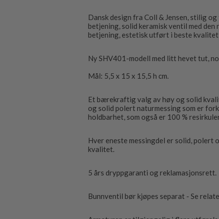
Dansk design fra Coll & Jensen, stilig og
betjening, solid keramisk ventil med den
betjening, estetisk utført i beste kvalitet
Ny SHV401-modell med litt hevet tut, noe
Mål: 5,5 x 15 x 15,5 h cm.
Et bærekraftig valg av høy og solid kvali
og solid polert naturmessing som er for
holdbarhet, som også er 100 % resirkule
Hver eneste messingdel er solid, polert
kvalitet.
5 års dryppgaranti og reklamasjonsrett.
Bunnventil bør kjøpes separat - Se relat