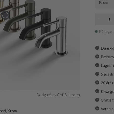
Krom
-
På lager
Dansk d
Bærekra
Laget i
5 års d
20 års 
Kiwa go
Designet av Coll & Jensen
Gratis 
Varen e
eri, Krom