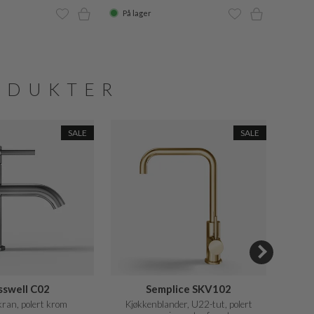
På lager
På la
ODUKTER
SALE
SALE
sswell C02
Semplice SKV102
ran, polert krom
Kjøkkenblander, U22-tut, polert