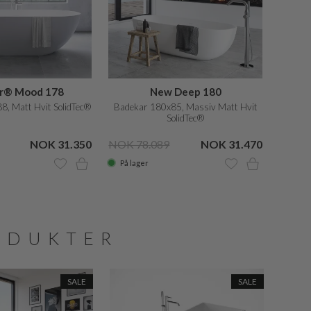
er® Mood 178
New Deep 180
, Matt Hvit SolidTec®
Badekar 180x85, Massiv Matt Hvit
SolidTec®
NOK 31.350
NOK 78.089
NOK 31.470
På lager
ODUKTER
SALE
SALE