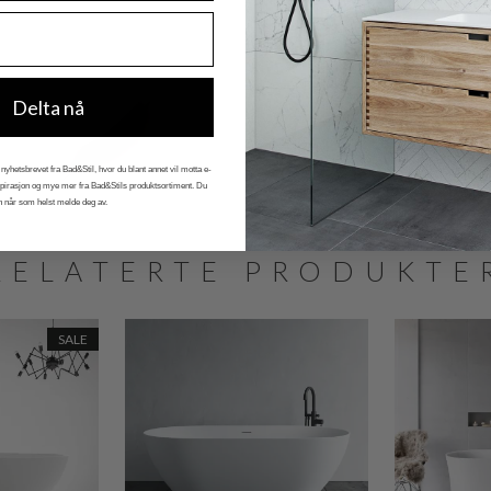
Delta nå
nyhetsbrevet fra Bad&Stil, hvor du blant annet vil motta e-
nspirasjon og mye mer fra Bad&Stils produktsortiment. Du
n når som helst melde deg av.
RELATERTE PRODUKTE
SALE