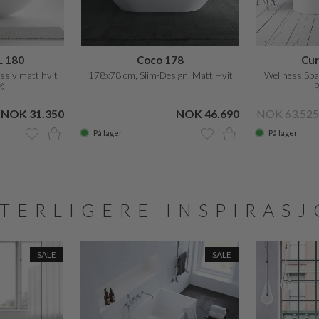
 180
Coco 178
Cur
siv matt hvit
178x78 cm, Slim-Design, Matt Hvit
Wellness Sp
®
B
NOK 31.350
NOK 46.690
NOK 63.525
På lager
På lager
TERLIGERE INSPIRAS
SALE
SALE