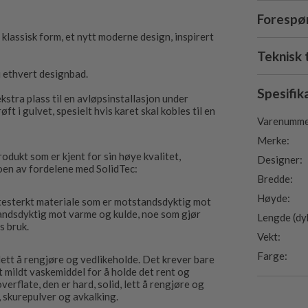
Forespør
 klassisk form, et nytt moderne design, inspirert
Teknisk 
i ethvert designbad.
Spesifik
tra plass til en avløpsinstallasjon under
t i gulvet, spesielt hvis karet skal kobles til en
Varenumme
Merke:
odukt som er kjent for sin høye kvalitet,
Designer:
noen av fordelene med SolidTec:
Bredde:
Høyde:
itesterkt materiale som er motstandsdyktig mot
tandsdyktig mot varme og kulde, noe som gjør
Lengde (dy
s bruk.
Vekt:
Farge:
lett å rengjøre og vedlikeholde. Det krever bare
t mildt vaskemiddel for å holde det rent og
erflate, den er hard, solid, lett å rengjøre og
, skurepulver og avkalking.