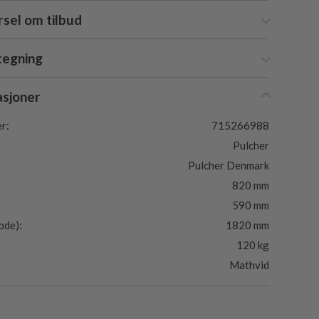
sel om tilbud
tegning
asjoner
r:
715266988
Pulcher
Pulcher Denmark
820 mm
590 mm
bde):
1820 mm
120 kg
Mathvid