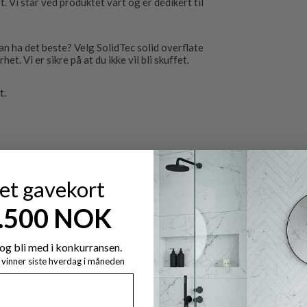
 Vi står ved produktet vårt og er dedikert til
n ha det beste? Velg SolidTec solid overflate
et. Vi er sikre på at du ikke vil bli skuffet.
t.
 et gavekort
7.500 NOK
og bli med i konkurransen.
y vinner siste hverdag i måneden