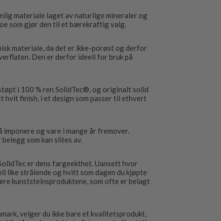
nlig materiale laget av naturlige mineraler og
oe som gjør den til et bærekraftig valg.
isk materiale, da det er ikke-porøst og derfor
verflaten. Den er derfor ideell for bruk på
støpt i 100 % ren SolidTec®, og originalt solid
 hvit finish, i et design som passer til ethvert
 å imponere og vare i mange år fremover.
 belegg som kan slites av.
SolidTec er dens fargeekthet. Uansett hvor
bli like strålende og hvitt som dagen du kjøpte
ligere kunststeinsproduktene, som ofte er belagt
ark, velger du ikke bare et kvalitetsprodukt,