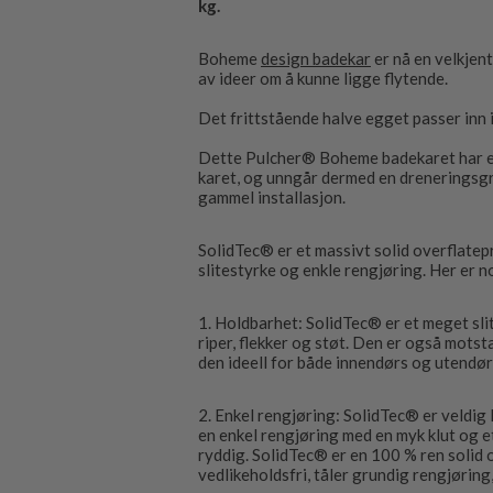
kg.
Boheme
design badekar
er nå en velkjent
av ideer om å kunne ligge flytende.
Det frittstående halve egget passer inn 
Dette Pulcher® Boheme badekaret har eks
karet, og unngår dermed en dreneringsgrøf
gammel installasjon.
SolidTec® er et massivt solid overflatepr
slitestyrke og enkle rengjøring. Her er 
1. Holdbarhet: SolidTec® er et meget sl
riper, flekker og støt. Den er også mots
den ideell for både innendørs og utendør
2. Enkel rengjøring: SolidTec® er veldig 
en enkel rengjøring med en myk klut og e
ryddig. SolidTec® er en 100 % ren solid ov
vedlikeholdsfri, tåler grundig rengjøring