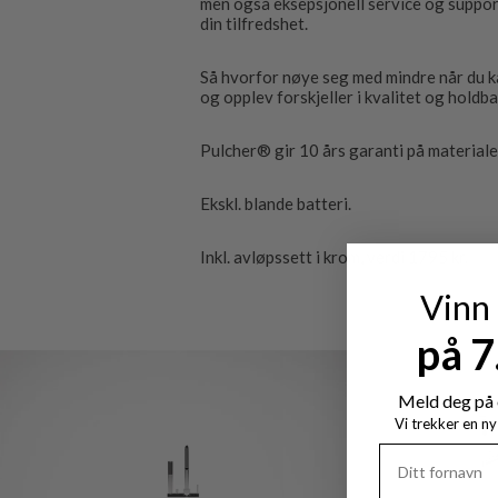
men også eksepsjonell service og support.
din tilfredshet.
Så hvorfor nøye seg med mindre når du ka
og opplev forskjeller i kvalitet og holdbarh
Pulcher® gir 10 års garanti på materiale
Ekskl. blande batteri.
Inkl. avløpssett i krom, verdi 1795 kr.
Vinn
på 
Meld deg på 
Vi trekker en n