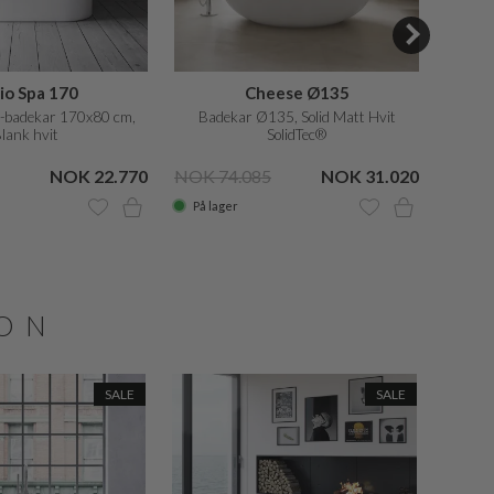
io Spa 170
Cheese Ø135
a-badekar 170x80 cm,
Badekar Ø135, Solid Matt Hvit
170x
lank hvit
SolidTec®
NOK 22.770
NOK 74.085
NOK 31.020
På lager
På la
JON
SALE
SALE