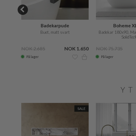
eaner
Badekarpude
Boheme XL
Buet, matt svart
Badekar 180x90, Mas
SolidTec
K 395
NOK 2.685
NOK 1.650
NOK 75.735
På lager
På lager
YT
SALE