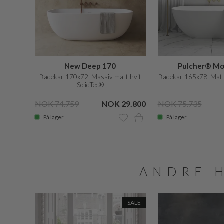
New Deep 170
Pulcher® Mo
Badekar 170x72, Massiv matt hvit
Badekar 165x78, Matt
SolidTec®
NOK 74.759
NOK 29.800
NOK 75.735
På lager
På lager
ANDRE 
SALE
SALE