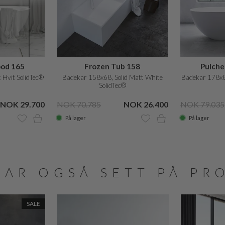
od 165
Frozen Tub 158
Pulch
 Hvit SolidTec®
Badekar 158x68, Solid Matt White
Badekar 178x88
SolidTec®
NOK 29.700
NOK 70.785
NOK 26.400
NOK 79.035
På lager
På lager
HAR OGSÅ SETT PÅ PR
SALE