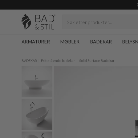
ARMATURER
MØBLER
BADEKAR
BELYS
BADEKAR
Frittstående badekar
Solid Surface Badekar