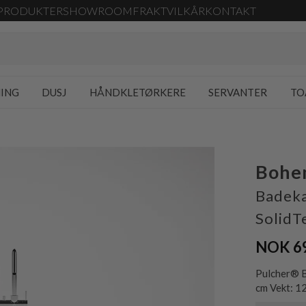
PRODUKTER
SHOWROOM
FRAKT
VILKÅR
KONTAKT
NING
DUSJ
HÅNDKLETØRKERE
SERVANTER
TO
Bohe
Badeka
SolidT
NOK 6
Pulcher® B
cm Vekt: 12