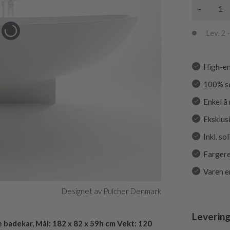
-
Lev. 2 -
High-en
100% so
Enkel å
Eksklusi
Inkl. so
Fargere
Varen e
Designet av Pulcher Denmark
Levering
badekar, Mål: 182 x 82 x 59h cm Vekt: 120