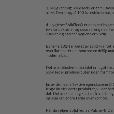
3. Miljøvennlig: SolidTec® er et miljøven
akryl. Den er også 100 % resirkulerbar, n
4. Hygiene: SolidTec® er et svært hygien
ikke lar bakterier og smuss trenge inn i o
kjøkken og bad der hygiene er viktig.
Boheme 182H er laget av solid kvalitet, 
overflatemateriale, som har en deilig matt
moderne bad.
Dette eksklusive materialet er laget for
SolidTec er produsert uten noen form for
En av de mest effektive egenskapene til 
lenge du eier dette produktet, vil det for
det. Dette skiller seg klart ut fra de bil
og som kan endre farge over kort tid.
Når du velger SolidTec fra Pulcher® Danm