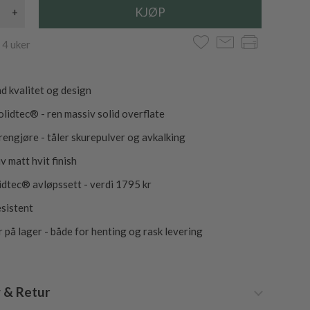
+
 4 uker
d kvalitet og design
lidtec® - ren massiv solid overflate
 rengjøre - tåler skurepulver og avkalking
v matt hvit finish
lidtec® avløpssett - verdi 1795 kr
sistent
r på lager - både for henting og rask levering
 & Retur