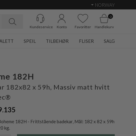
NORWAY
0
Kundeservice
Konto
Favoritter
Handlekurv
ALETT
SPEIL
TILBEHØR
FLISER
SALG
me 182H
r 182x82 x 59h, Massiv matt hvitt
ec®
9.135
oheme 182H - Frittstående badekar, Mål: 182 x 82 x 59h
0 kg.