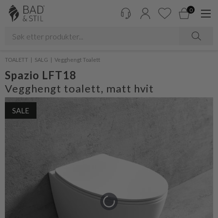
0
TOALETT
SALG
Vegghengt Toalett
Spazio LFT18
Vegghengt toalett, matt hvit
SALE