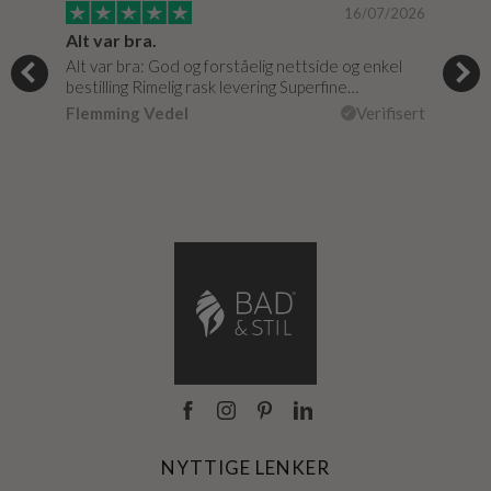
/2024
16/07/2026
Alt var bra.
Jeg
og
Alt var bra: God og forståelig nettside og enkel
Jeg 
r
bestilling Rimelig rask levering Superfine…
fikk
Flemming Vedel
Verifisert
Lou
isert
NYTTIGE LENKER