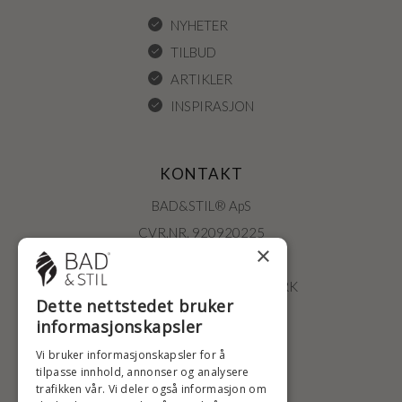
NYHETER
TILBUD
ARTIKLER
INSPIRASJON
KONTAKT
BAD&STIL® ApS
CVR.NR. 920920225
×
ØSTERBROGADE 202
2100 KØBENHAVN • DANMARK
Dette nettstedet bruker
+47 2396 6660
informasjonskapsler
BADSTIL@BADSTIL.NO
Vi bruker informasjonskapsler for å
tilpasse innhold, annonser og analysere
trafikken vår. Vi deler også informasjon om