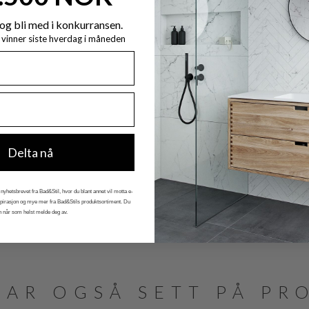
og bli med i konkurransen.
y vinner siste hverdag i måneden
Delta nå
nyhetsbrevet fra Bad&Stil, hvor du blant annet vil motta e-
nspirasjon og mye mer fra Bad&Stils produktsortiment. Du
n når som helst melde deg av.
HAR OGSÅ SETT PÅ PR