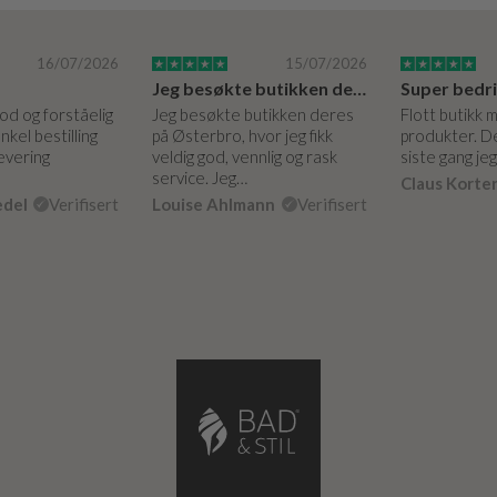
16/07/2026
15/07/2026
Jeg besøkte butikken deres på Østerbro.
God og forståelig
Jeg besøkte butikken deres
Flott butikk 
nkel bestilling
på Østerbro, hvor jeg fikk
produkter. De
levering
veldig god, vennlig og rask
siste gang je
service. Jeg…
Claus Korte
edel
Verifisert
Louise Ahlmann
Verifisert