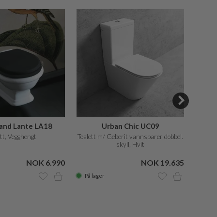
and Lante LA18
Urban Chic UC09
O
ett, Vegghengt
Toalett m/ Geberit vannsparer dobbel.
Toal
skyll, Hvit
NOK 6.990
NOK 19.635
NOK 2
På lager
På la