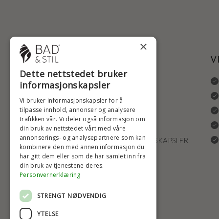
×
NYTTIGE LENKER
V
Dette nettstedet bruker
ANGRERETT
informasjonskapsler
LEVERING OG RETURRETT
Vi bruker informasjonskapsler for å
tilpasse innhold, annonser og analysere
REKLAMASJONER
trafikken vår. Vi deler også informasjon om
FRAKT
din bruk av nettstedet vårt med våre
annonserings- og analysepartnere som kan
INNSTILLINGER FOR INFORMASJONSKAPSLER
kombinere den med annen informasjon du
har gitt dem eller som de har samlet inn fra
din bruk av tjenestene deres.
Personvernerklæring
STRENGT NØDVENDIG
YTELSE