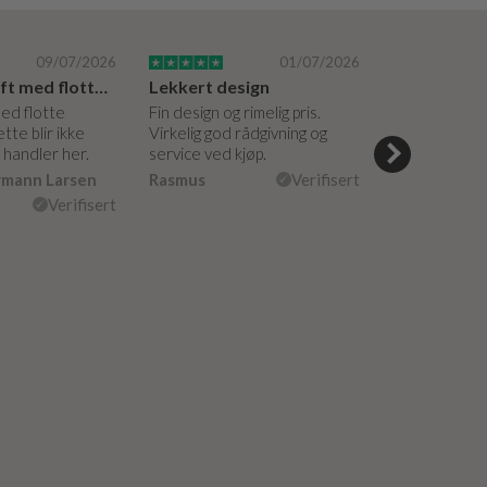
09/07/2026
01/07/2026
Super bedrift med flotte produkter
Lekkert design
med flotte
Fin design og rimelig pris.
Hyggelige og 
tte blir ikke
Virkelig god rådgivning og
hjelpsomme a
g handler her.
service ved kjøp.
veiledning på
måte. Vakker
rmann Larsen
Rasmus
Verifisert
Ulla Konner
Verifisert