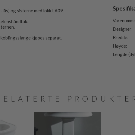
Spesifik
-lås) og sisterne med lokk LA09.
Varenumme
selenshåndtak.
sternen.
Designer:
Bredde:
tilkoblingsslange kjøpes separat.
Høyde:
Lengde (dy
RELATERTE PRODUKTE