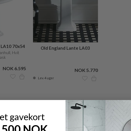
e LA10 70x54
Old England Lante LA03
anehul
nhull, Hvit
vask
NOK 6.595
NOK 5.770
Lev. 4 uger
TERLIGERE INSPIRAS
 et gavekort
7.500 NOK