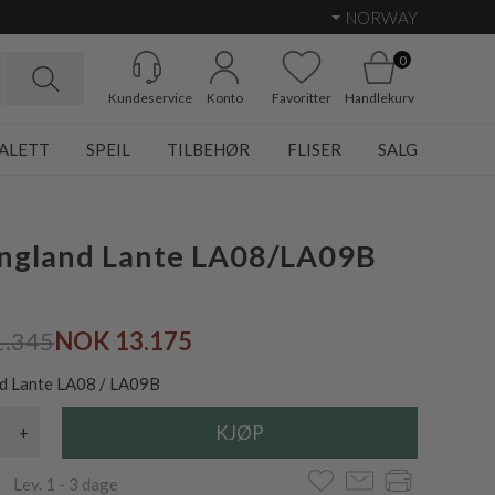
NORWAY
0
Kundeservice
Konto
Favoritter
Handlekurv
ALETT
SPEIL
TILBEHØR
FLISER
SALG
England Lante LA08/LA09B
1.345
NOK 13.175
d Lante LA08 / LA09B
+
 Lev. 1 - 3 dage