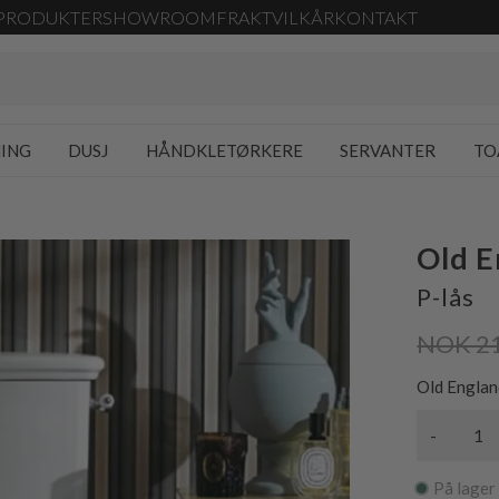
PRODUKTER
SHOWROOM
FRAKT
VILKÅR
KONTAKT
NING
DUSJ
HÅNDKLETØRKERE
SERVANTER
TO
Old 
P-lås
NOK 2
Old Englan
-
På lager