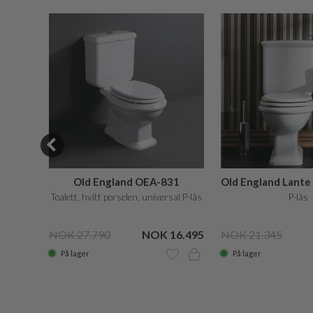
SALE
Old England OEA-831
Old England Lant
bb. skyl
Toalett, hvitt porselen, universal P-lås
P-lås
11.545
NOK 27.790
NOK 16.495
NOK 21.345
På lager
På lager