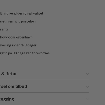
lt high-end design & kvalitet
ret i ren hvid porcelæn
aranti
 showroom københavn
levering innen 1-3 dager
gstid på 30 dage kan forekomme
 & Retur
sel om tilbud
tegning