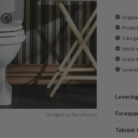
Origina
Produce
5 års g
Utstilt
Gratis 
Leverin
Levering
Forespør
Designet av Terri Pecora
Teknisk 