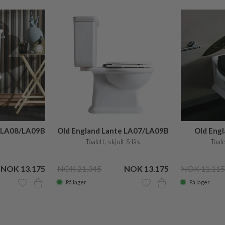
e LA08/LA09B
Old England Lante LA07/LA09B
Old Engl
Toalett, skjult S-lås
Toal
NOK 13.175
NOK 21.345
NOK 13.175
NOK 11.115
På lager
På lager