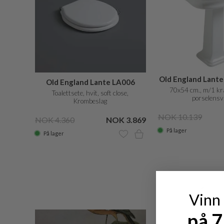
Old England Lant
Old England Lante LA006
cm., m/1 h
70x54 cm., m/1 kra
Toalettsete, hvit, soft close,
porselens
Krombeslag
NOK 10.139
NOK 4.360
NOK 3.869
På lager
På lager
YT
Vinn
på 