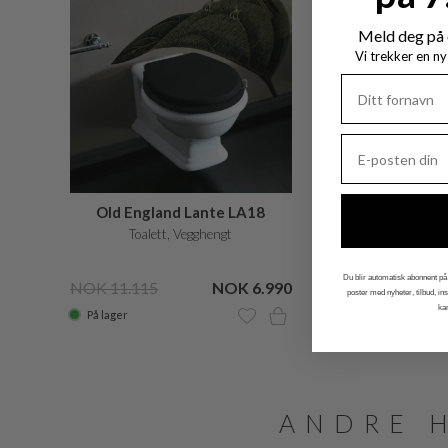
Meld deg på 
Vi trekker en n
Old England Lante LA18
Toalett, Vegghengt
Du blir automatisk abonnent på 
NOK 11.115
NOK 6.990
poster med nyheter, tilbud, i
ka
På lager
ANDRE 