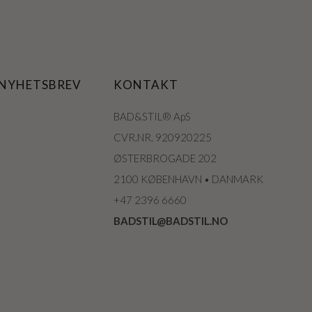
 NYHETSBREV
KONTAKT
BAD&STIL® ApS
CVR.NR. 920920225
ØSTERBROGADE 202
2100 KØBENHAVN • DANMARK
+47 2396 6660
BADSTIL@BADSTIL.NO