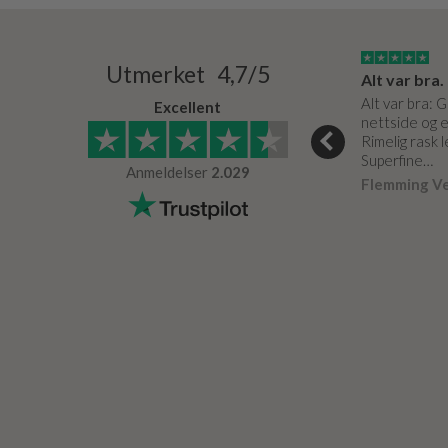
15/03/2024
03/05/0020
Utmerket 4,7/5
Super service og de bedste produkter
Meget fin service. Som altid.
Alt var bra.
e og de bedste
Er effektive og hjælpsomme.
Alt var bra: 
Excellent
nettside og e
Arne Petersen
Verifisert
Rimelig rask 
r
Verifisert
Superfine…
Anmeldelser
2.029
Flemming V