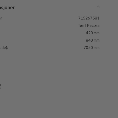
asjoner
r:
715267581
Terri Pecora
420 mm
840 mm
bde):
7050 mm
R